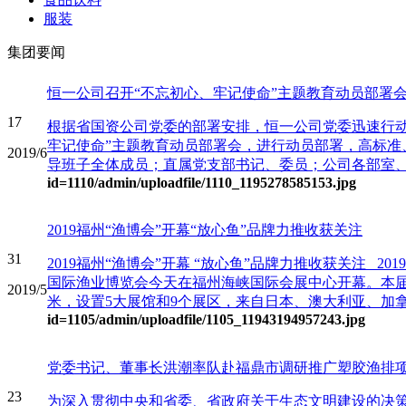
服装
集团要闻
恒一公司召开“不忘初心、牢记使命”主题教育动员部署
17
根据省国资公司党委的部署安排，恒一公司党委迅速行动，
牢记使命”主题教育动员部署会，进行动员部署，高标准
2019/6
导班子全体成员；直属党支部书记、委员；公司各部室、
id=1110
/admin/uploadfile/1110_1195278585153.jpg
2019福州“渔博会”开幕“放心鱼”品牌力推收获关注
31
2019福州“渔博会”开幕 “放心鱼”品牌力推收获关注 2
国际渔业博览会今天在福州海峡国际会展中心开幕。本届展
2019/5
米，设置5大展馆和9个展区，来自日本、澳大利亚、加拿大
id=1105
/admin/uploadfile/1105_11943194957243.jpg
党委书记、董事长洪潮率队赴福鼎市调研推广塑胶渔排
23
为深入贯彻中央和省委、省政府关于生态文明建设的决