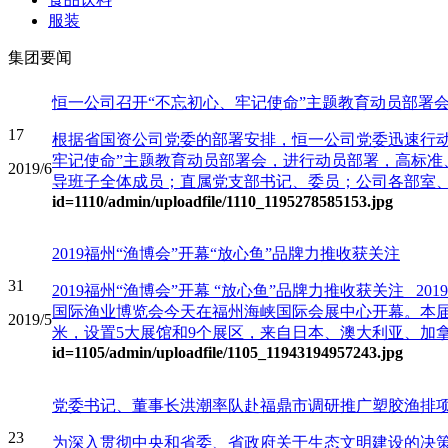
服装
集团要闻
恒一公司召开“不忘初心、牢记使命”主题教育动员部署
17
根据省国资公司党委的部署安排，恒一公司党委迅速行动，
牢记使命”主题教育动员部署会，进行动员部署，高标准
2019/6
导班子全体成员；直属党支部书记、委员；公司各部室、
id=1110
/admin/uploadfile/1110_1195278585153.jpg
2019福州“渔博会”开幕“放心鱼”品牌力推收获关注
31
2019福州“渔博会”开幕 “放心鱼”品牌力推收获关注 2
国际渔业博览会今天在福州海峡国际会展中心开幕。本届展
2019/5
米，设置5大展馆和9个展区，来自日本、澳大利亚、加拿大
id=1105
/admin/uploadfile/1105_11943194957243.jpg
党委书记、董事长洪潮率队赴福鼎市调研推广塑胶渔排
23
为深入贯彻中央和省委、省政府关于生态文明建设的决