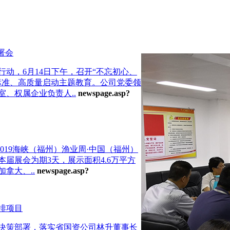
署会
动，6月14日下午，召开“不忘初心、
标准、高质量启动主题教育。公司党委领
、权属企业负责人..
newspage.asp?
 2019海峡（福州）渔业周·中国（福州）
届展会为期3天，展示面积4.6万平方
拿大、..
newspage.asp?
排项目
决策部署，落实省国资公司林升董事长