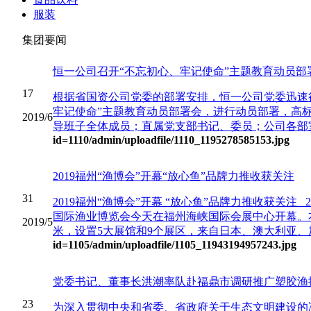
服装
集团要闻
恒一公司召开“不忘初心、牢记使命”主题教育动员部
17
根据省国资公司党委的部署安排，恒一公司党委迅速行
牢记使命”主题教育动员部署会，进行动员部署，高
2019/6
导班子全体成员；直属党支部书记、委员；公司各部室
id=1110
/admin/uploadfile/1110_1195278585153.jpg
2019福州“渔博会”开幕“放心鱼”品牌力推收获关注
31
2019福州“渔博会”开幕 “放心鱼”品牌力推收获关注
国际渔业博览会今天在福州海峡国际会展中心开幕。本
2019/5
米，设置5大展馆和9个展区，来自日本、澳大利亚、加
id=1105
/admin/uploadfile/1105_11943194957243.jpg
党委书记、董事长洪潮率队赴福鼎市调研推广塑胶渔
23
为深入贯彻中央和省委、省政府关于生态文明建设的