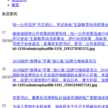
服装
集团要闻
恒一公司召开“不忘初心、牢记使命”主题教育动员部署
17
根据省国资公司党委的部署安排，恒一公司党委迅速行动，
牢记使命”主题教育动员部署会，进行动员部署，高标准
2019/6
导班子全体成员；直属党支部书记、委员；公司各部室、
id=1110
/admin/uploadfile/1110_1195278585153.jpg
2019福州“渔博会”开幕“放心鱼”品牌力推收获关注
31
2019福州“渔博会”开幕 “放心鱼”品牌力推收获关注 2
国际渔业博览会今天在福州海峡国际会展中心开幕。本届展
2019/5
米，设置5大展馆和9个展区，来自日本、澳大利亚、加拿大
id=1105
/admin/uploadfile/1105_11943194957243.jpg
党委书记、董事长洪潮率队赴福鼎市调研推广塑胶渔排
23
为深入贯彻中央和省委、省政府关于生态文明建设的决