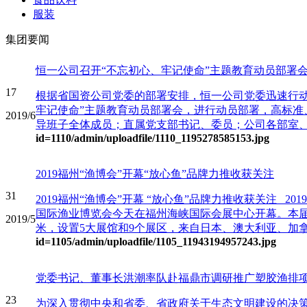
服装
集团要闻
恒一公司召开“不忘初心、牢记使命”主题教育动员部署
17
根据省国资公司党委的部署安排，恒一公司党委迅速行动，
牢记使命”主题教育动员部署会，进行动员部署，高标准
2019/6
导班子全体成员；直属党支部书记、委员；公司各部室、
id=1110
/admin/uploadfile/1110_1195278585153.jpg
2019福州“渔博会”开幕“放心鱼”品牌力推收获关注
31
2019福州“渔博会”开幕 “放心鱼”品牌力推收获关注 2
国际渔业博览会今天在福州海峡国际会展中心开幕。本届展
2019/5
米，设置5大展馆和9个展区，来自日本、澳大利亚、加拿大
id=1105
/admin/uploadfile/1105_11943194957243.jpg
党委书记、董事长洪潮率队赴福鼎市调研推广塑胶渔排
23
为深入贯彻中央和省委、省政府关于生态文明建设的决